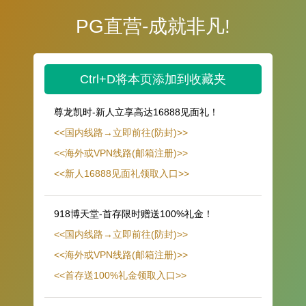
PG直营-成就非凡!
Ctrl+D将本页添加到收藏夹
尊龙凯时-新人立享高达16888见面礼！
<<国内线路→立即前往(防封)>>
<<海外或VPN线路(邮箱注册)>>
<<新人16888见面礼领取入口>>
918博天堂-首存限时赠送100%礼金！
<<国内线路→立即前往(防封)>>
<<海外或VPN线路(邮箱注册)>>
<<首存送100%礼金领取入口>>